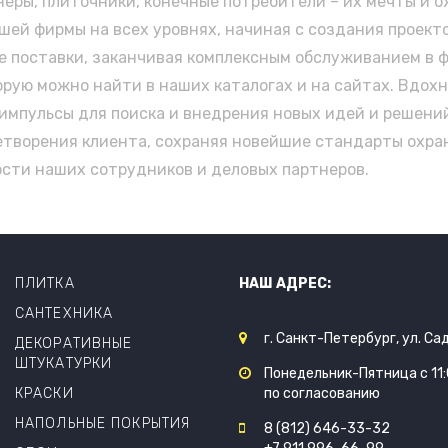
неры, плиточники, конечные потребители – их мечты и
ей фирмы на всех уровнях, начиная с создания проекто
е поставки, заканчивая комплексным обслуживанием в 
рую можно найти в наших каталогах и на сайтах. Вдохн
импульсы для поиска и внедрения новых идей и решений
етворения клиента, сохраняя новейшие стандарты охр
ости наших сотрудников и деловых партнеров.
ПЛИТКА
НАШ АДРЕС:
САНТЕХНИКА
г. Санкт-Петербург, ул. Са
ДЕКОРАТИВНЫЕ
ШТУКАТУРКИ
Понедельник-Пятница с 11:0
КРАСКИ
по согласованию
НАПОЛЬНЫЕ ПОКРЫТИЯ
8 (812) 646-33-32