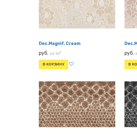
Dec.Magnif. Cream
Dec.M
2
руб.
руб.
за 1м
В КОРЗИНУ
В К