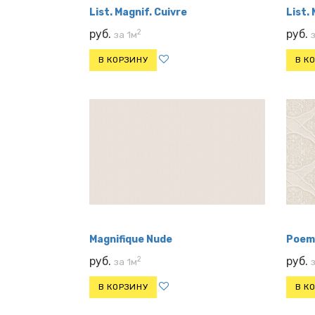
List. Magnif. Cuivre
List.
2
руб.
руб.
за 1м
В КОРЗИНУ
В К
Magnifique Nude
Poem
2
руб.
руб.
за 1м
В КОРЗИНУ
В К