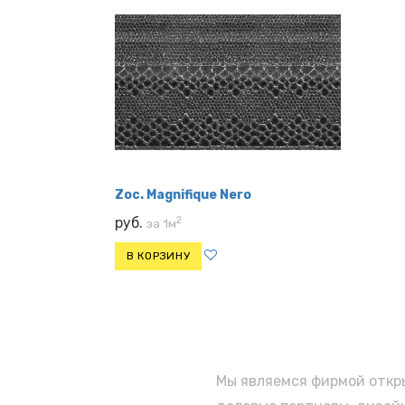
Zoc. Magnifique Nero
2
руб.
за 1м
В КОРЗИНУ
Мы являемся фирмой откры