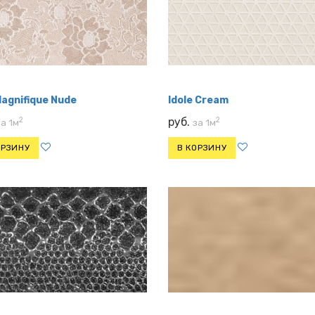
agnifique Nude
Idole Cream
2
2
руб.
за 1м
за 1м
ОРЗИНУ
В КОРЗИНУ