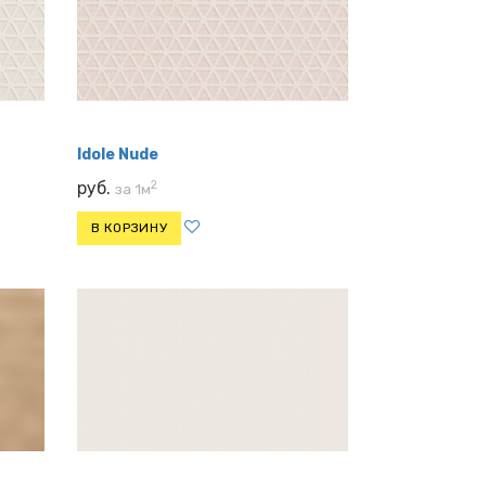
Idole Nude
2
руб.
за 1м
В КОРЗИНУ