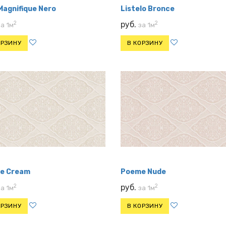
 Magnifique Nero
Listelo Bronce
2
2
руб.
за 1м
за 1м
ОРЗИНУ
В КОРЗИНУ
e Cream
Poeme Nude
2
2
руб.
за 1м
за 1м
ОРЗИНУ
В КОРЗИНУ