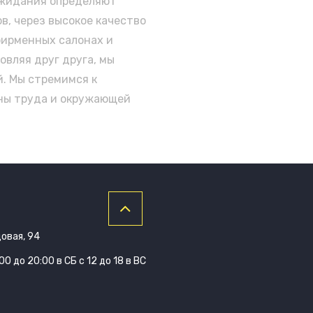
 ожидания определяют
в, через высокое качество
фирменных салонах и
овляя друг друга, мы
. Мы стремимся к
аны труда и окружающей
довая, 94
0 до 20:00 в СБ с 12 до 18 в ВС