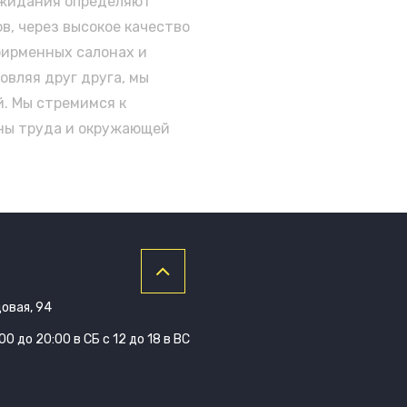
 ожидания определяют
в, через высокое качество
фирменных салонах и
овляя друг друга, мы
. Мы стремимся к
аны труда и окружающей
довая, 94
0 до 20:00 в СБ с 12 до 18 в ВС