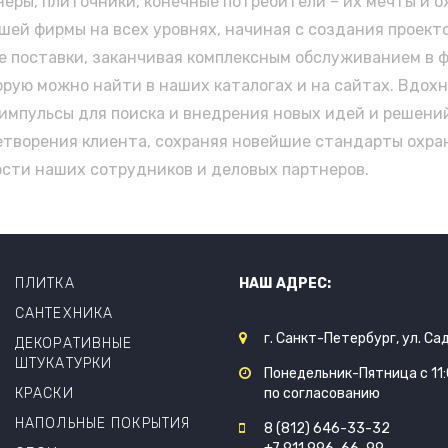
неры, плиточники, конечные потребители – их мечты и
ей фирмы на всех уровнях, начиная с создания проекто
е поставки, заканчивая комплексным обслуживанием в 
рую можно найти в наших каталогах и на сайтах. Вдохн
импульсы для поиска и внедрения новых идей и решений
етворения клиента, сохраняя новейшие стандарты охр
ости наших сотрудников и деловых партнеров.
ПЛИТКА
НАШ АДРЕС:
САНТЕХНИКА
г. Санкт-Петербург, ул. Са
ДЕКОРАТИВНЫЕ
ШТУКАТУРКИ
Понедельник-Пятница с 11:0
КРАСКИ
по согласованию
НАПОЛЬНЫЕ ПОКРЫТИЯ
8 (812) 646-33-32