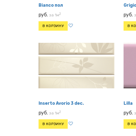
Bianco пол
Grigi
2
руб.
руб.
за 1м
В КОРЗИНУ
В К
Inserto Avorio 3 dec.
Lilla
2
руб.
руб.
за 1м
В КОРЗИНУ
В К