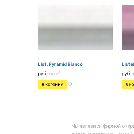
List. Pyramid Bianco
Liste
2
руб.
руб.
за 1м
В КОРЗИНУ
В К
Мы являемся фирмой откры