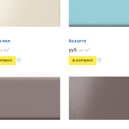
o пол
Azzurro
2
2
руб.
за 1м
за 1м
ОРЗИНУ
В КОРЗИНУ