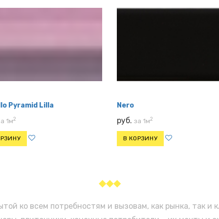
llo Pyramid Lilla
Nero
2
2
руб.
за 1м
за 1м
ОРЗИНУ
В КОРЗИНУ
◆◆◆
той ко всем потребностям и вызовам, как рынка, так и 