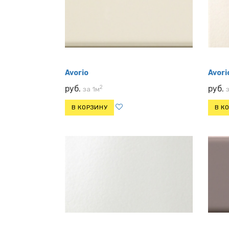
Avorio
Avori
2
руб.
руб.
за 1м
В КОРЗИНУ
В К