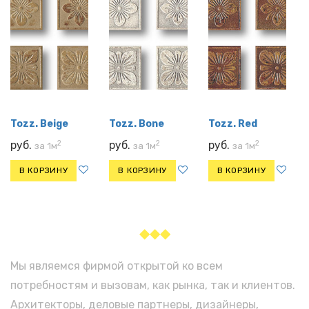
Tozz. Beige
Tozz. Bone
Tozz. Red
2
2
2
руб.
руб.
руб.
за 1м
за 1м
за 1м
В КОРЗИНУ
В КОРЗИНУ
В КОРЗИНУ
◆◆◆
Мы являемся фирмой открытой ко всем
потребностям и вызовам, как рынка, так и клиентов.
Архитекторы, деловые партнеры, дизайнеры,