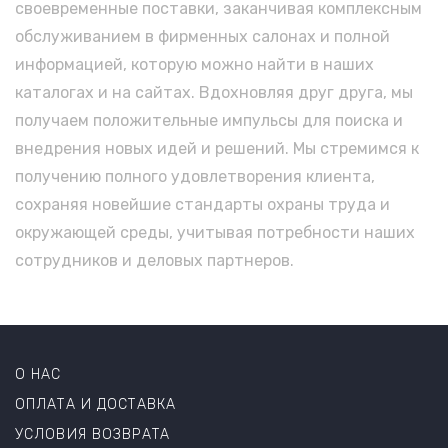
своевременные поставки, заканчивая комплексным
обслуживанием в фирменных салонах и полной
информацией, которую можно найти в наших
каталогах и на сайтах. Вдохновляя друг друга, мы
получаем положительные импульсы для поиска и
внедрения новых идей и решений. Мы стремимся к
получению полного удовлетворения клиента,
сохраняя новейшие стандарты охраны труда и
окружающей среды, учитывая потребности наших
сотрудников и деловых партнеров.
О НАС
ОПЛАТА И ДОСТАВКА
УСЛОВИЯ ВОЗВРАТА