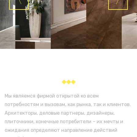
◆◆◆
Мы являемся фирмой открытой ко всем
потребностям и вызовам, как рынка, так и клиентов.
Архитекторы, деловые партнеры, дизайнеры,
плиточники, конечные потребители – их мечты и
ожидания определяют направление действий