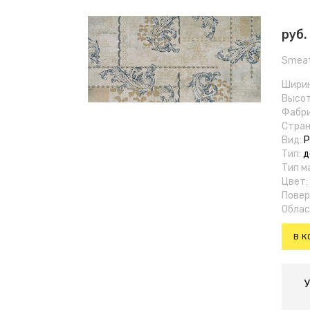
руб.
Smea
Шири
Высо
Фабри
Стран
Вид:
Р
Тип:
д
Тип м
Цвет:
Повер
Облас
В К
У