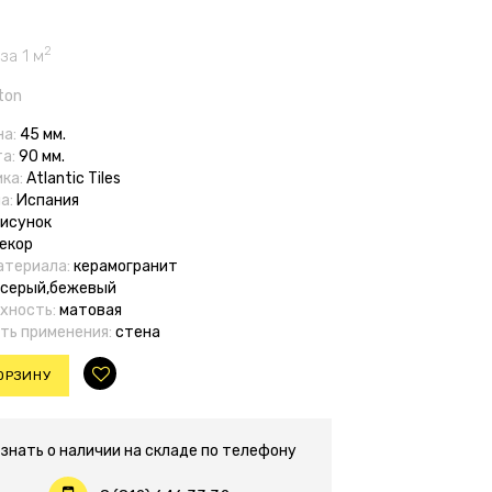
2
за 1 м
ton
на:
45 мм.
та:
90 мм.
ка:
Atlantic Tiles
а:
Испания
исунок
екор
атериала:
керамогранит
серый,бежевый
хность:
матовая
ть применения:
стена
ОРЗИНУ
знать о наличии на складе по телефону