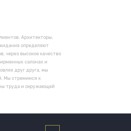
клиентов. Архитекторы,
 ожидания определяют
в, через высокое качество
фирменных салонах и
овляя друг друга, мы
. Мы стремимся к
аны труда и окружающей