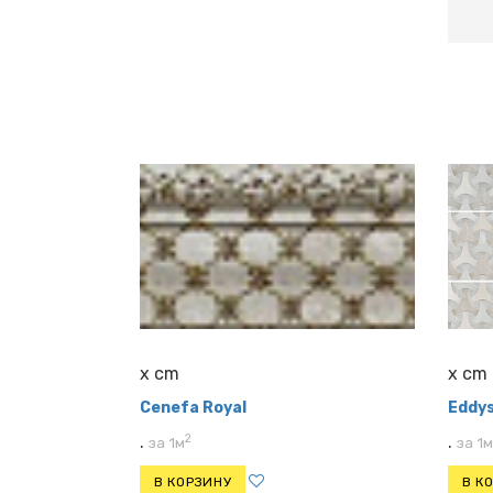
x cm
x cm
Cenefa Royal
Eddys
2
.
.
за 1м
за 1м
В КОРЗИНУ
В К