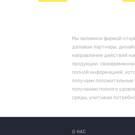
Мы являемся фирмой откры
деловые партнеры, дизай
направление действий наш
продукции, своевременны
полной информацией, кото
получаем положительные 
получению полного удовл
среды, учитывая потребн
О НАС