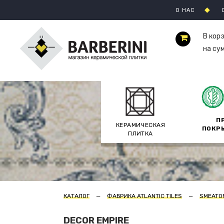
О НАС
В кор
на су
П
КЕРАМИЧЕСКАЯ
ПОКР
ПЛИТКА
КАТАЛОГ
ФАБРИКА ATLANTIC TILES
SMEATO
DECOR EMPIRE