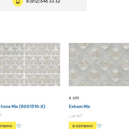
8 (812) 646 33 32
x cm
tone Mix (8001310-X)
Exham Mix
2
2
.
за 1м
ОРЗИНУ
В КОРЗИНУ