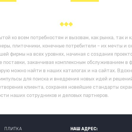
◆◆◆
той ко всем потребностям и вызовам, как рынка, так и 
неры, плиточники, конечные потребители – их мечты и
ей фирмы на всех уровнях, начиная с создания проекто
е поставки, заканчивая комплексным обслуживанием в 
рую можно найти в наших каталогах и на сайтах. Вдохн
импульсы для поиска и внедрения новых идей и решений
етворения клиента, сохраняя новейшие стандарты охр
ости наших сотрудников и деловых партнеров.
ПЛИТКА
НАШ АДРЕС: