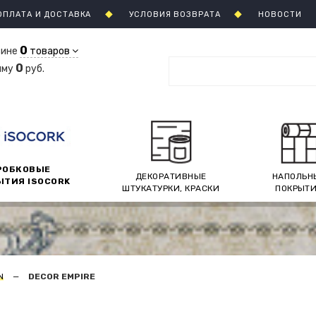
ОПЛАТА И ДОСТАВКА
УСЛОВИЯ ВОЗВРАТА
НОВОСТИ
0
зине
товаров
0
мму
руб.
РОБКОВЫЕ
ДЕКОРАТИВНЫЕ
НАПОЛЬН
ЫТИЯ ISOCORK
ШТУКАТУРКИ, КРАСКИ
ПОКРЫТ
N
DECOR EMPIRE